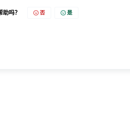
帮助吗？
否
是