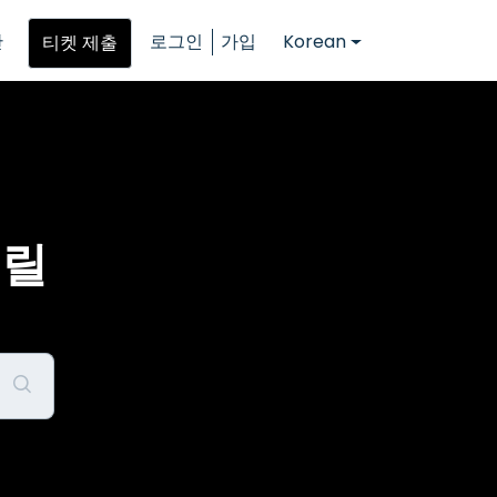
반
로그인
가입
Korean
티켓 제출
드릴