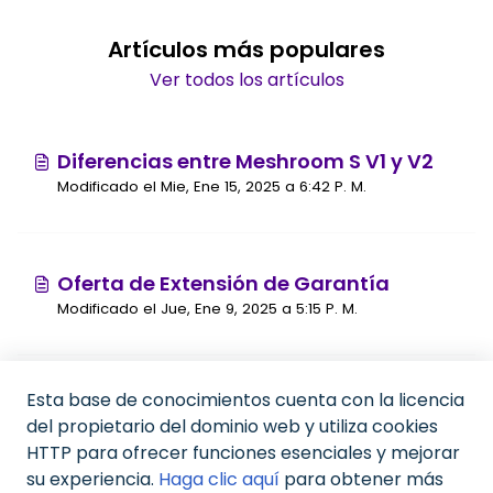
Artículos más populares
Ver todos los artículos
Diferencias entre Meshroom S V1 y V2
Modificado el Mie, Ene 15, 2025 a 6:42 P. M.
Oferta de Extensión de Garantía
Modificado el Jue, Ene 9, 2025 a 5:15 P. M.
Esta base de conocimientos cuenta con la licencia
Política de privacidad de SSUPD -
del propietario del dominio web y utiliza cookies
Soporte
HTTP para ofrecer funciones esenciales y mejorar
Modificado el Mie, Ene 15, 2025 a 6:14 P. M.
su experiencia.
Haga clic aquí
para obtener más